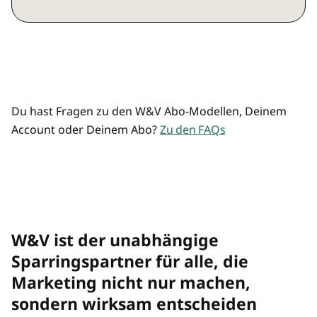
Marketing, Agentur, Media, KI und
Preisvorteil durch Mehrplatz-Zugänge
Commerce
Mehrere/übertragbare Zugänge
Analysen und Hintergründe
Top-Listen und Rankings
Du hast Fragen zu den W&V Abo-Modellen, Deinem
Account oder Deinem Abo?
Zu den FAQs
Premium-Newsletter "Rolf räumt auf"
und "Best of"
W&V Magazin als Print-Magazin
W&V ist der unabhängige
W&V Magazin im digitalen Archiv
Sparringspartner für alle, die
Marketing nicht nur machen,
Preisvorteil bei allen W&V Events
sondern wirksam entscheiden