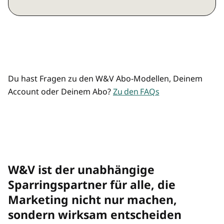
Marketing, Agentur, Media, KI und
Preisvorteil durch Mehrplatz-Zugänge
Commerce
Mehrere/übertragbare Zugänge
Analysen und Hintergründe
Top-Listen und Rankings
Du hast Fragen zu den W&V Abo-Modellen, Deinem
Account oder Deinem Abo?
Zu den FAQs
Premium-Newsletter "Rolf räumt auf"
und "Best of"
W&V Magazin als Print-Magazin
W&V ist der unabhängige
W&V Magazin im digitalen Archiv
Sparringspartner für alle, die
Marketing nicht nur machen,
Preisvorteil bei allen W&V Events
sondern wirksam entscheiden