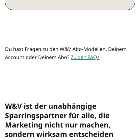
Marketing, Agentur, Media, KI und
Preisvorteil durch Mehrplatz-Zugänge
Commerce
Mehrere/übertragbare Zugänge
Analysen und Hintergründe
Top-Listen und Rankings
Du hast Fragen zu den W&V Abo-Modellen, Deinem
Account oder Deinem Abo?
Zu den FAQs
Premium-Newsletter "Rolf räumt auf"
und "Best of"
W&V Magazin als Print-Magazin
W&V ist der unabhängige
W&V Magazin im digitalen Archiv
Sparringspartner für alle, die
Marketing nicht nur machen,
Preisvorteil bei allen W&V Events
sondern wirksam entscheiden