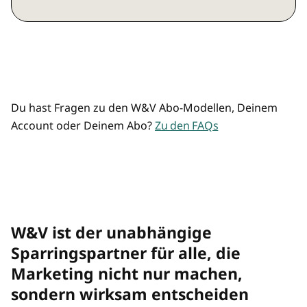
Marketing, Agentur, Media, KI und
Preisvorteil durch Mehrplatz-Zugänge
Commerce
Mehrere/übertragbare Zugänge
Analysen und Hintergründe
Top-Listen und Rankings
Du hast Fragen zu den W&V Abo-Modellen, Deinem
Account oder Deinem Abo?
Zu den FAQs
Premium-Newsletter "Rolf räumt auf"
und "Best of"
W&V Magazin als Print-Magazin
W&V ist der unabhängige
W&V Magazin im digitalen Archiv
Sparringspartner für alle, die
Marketing nicht nur machen,
Preisvorteil bei allen W&V Events
sondern wirksam entscheiden