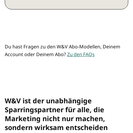
Marketing, Agentur, Media, KI und
Preisvorteil durch Mehrplatz-Zugänge
Commerce
Mehrere/übertragbare Zugänge
Analysen und Hintergründe
Top-Listen und Rankings
Du hast Fragen zu den W&V Abo-Modellen, Deinem
Account oder Deinem Abo?
Zu den FAQs
Premium-Newsletter "Rolf räumt auf"
und "Best of"
W&V Magazin als Print-Magazin
W&V ist der unabhängige
W&V Magazin im digitalen Archiv
Sparringspartner für alle, die
Marketing nicht nur machen,
Preisvorteil bei allen W&V Events
sondern wirksam entscheiden